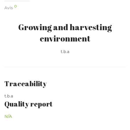
0
Avis
Growing and harvesting
environment
t.b.a
Traceability
t.b.a
Quality report
N/A