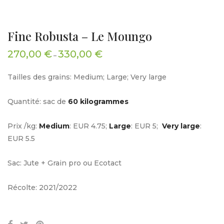
Fine Robusta – Le Moungo
270,00
€
330,00
€
–
Tailles des grains: Medium; Large; Very large
Quantité: sac de
60
kilogrammes
Prix /kg:
Medium
: EUR 4.75;
Large
: EUR 5;
Very large
:
EUR 5.5
Sac: Jute + Grain pro ou Ecotact
Récolte: 2021/2022