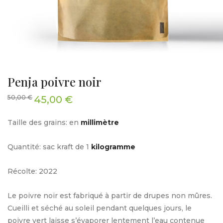
Penja poivre noir
Le
Le
50,00
€
45,00
€
prix
prix
initial
actuel
était :
est :
50,00 €.
45,00 €.
Taille des grains: en
millimètre
Quantité: sac kraft de 1
kilogramme
Récolte: 2022
Le poivre noir est fabriqué à partir de drupes non mûres.
Cueilli et séché au soleil pendant quelques jours, le
poivre vert laisse s’évaporer lentement l’eau contenue